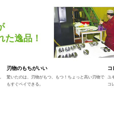
が
れた逸品！
刃物のもちがいい
コ
。
驚いたのは、刃物がもつ、もつ！ちょっと高い刃物で
ユ
もすぐペイできる。
コ