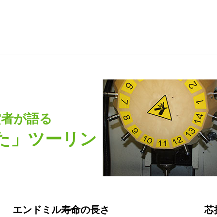
賞者が語る
た」ツーリン
エンドミル寿命の長さ
芯